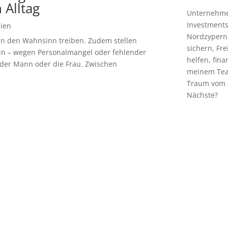
 Alltag
Unternehmer
Investments
lien
Nordzypern
h in den Wahnsinn treiben. Zudem stellen
sichern, Fr
in – wegen Personalmangel oder fehlender
helfen, fin
st der Mann oder die Frau. Zwischen
meinem Team
Traum vom A
Nächste?
P
Inves
e