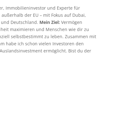
, Immobilieninvestor und Experte für
 außerhalb der EU – mit Fokus auf Dubai,
 und Deutschland.
Mein Ziel:
Vermögen
eiheit maximieren und Menschen wie dir zu
anziell selbstbestimmt zu leben. Zusammen mit
 habe ich schon vielen Investoren den
uslandsinvestment ermöglicht. Bist du der
ersönliches Investment-
Gespräch
Lass uns gemeinsam eine clevere
tmentstrategie für dich außerhalb der EU
ntwickeln – 1:1, persönlich & konkret.
Jetzt Investmentgespräch