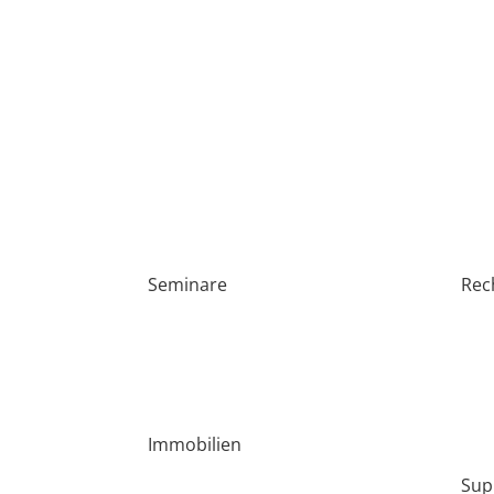
Seminare
Rec
Dubai
Imp
Nordzypern
Dat
Haft
Immobilien
Sup