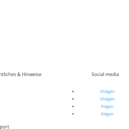
htliches & Hinweise
Social media
ressum
Folgen
Folgen
enschutz
Folgen
ungsausschluss
Folgen
port