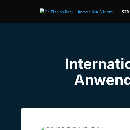
STA
Internat
Anwend