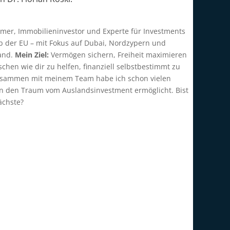
mer, Immobilieninvestor und Experte für Investments
b der EU – mit Fokus auf Dubai, Nordzypern und
and.
Mein Ziel:
Vermögen sichern, Freiheit maximieren
hen wie dir zu helfen, finanziell selbstbestimmt zu
usammen mit meinem Team habe ich schon vielen
en den Traum vom Auslandsinvestment ermöglicht. Bist
ächste?
Persönliches Investment-
Gespräch
Lass uns gemeinsam eine clevere
Investmentstrategie für dich außerhalb der EU
entwickeln – 1:1, persönlich & konkret.