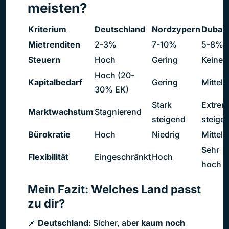
meisten?
Kriterium
Deutschland
Nordzypern
Dubai
Mietrenditen
2-3%
7-10%
5-8%
Steuern
Hoch
Gering
Keine*
Hoch (20-
Kapitalbedarf
Gering
Mittel
30% EK)
Stark
Extrem
Marktwachstum
Stagnierend
steigend
steige
Bürokratie
Hoch
Niedrig
Mittel
Sehr
Flexibilität
Eingeschränkt
Hoch
hoch
Mein Fazit: Welches Land passt
zu dir?
📌
Deutschland
: Sicher, aber
kaum noch