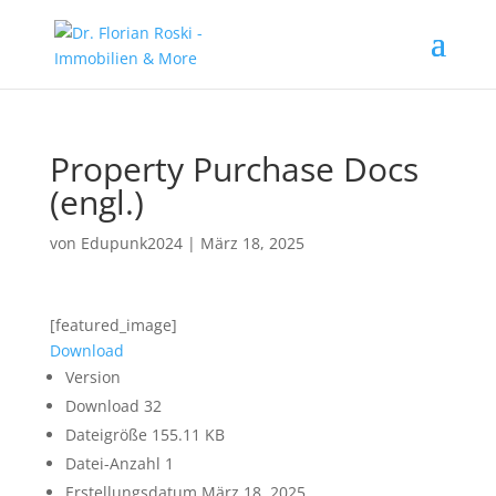
Property Purchase Docs
(engl.)
von
Edupunk2024
|
März 18, 2025
[featured_image]
Download
Version
Download
32
Dateigröße
155.11 KB
Datei-Anzahl
1
Erstellungsdatum
März 18, 2025