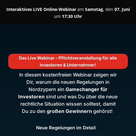
Interaktives LIVE Online-Webinar
am
Samstag,
den
07. Juni
um
17:30 Uhr
Das Live Webinar – Pflichtveranstaltung für alle
Investoren & Unternehmer!
In diesem kostenfreien Webinar
zeigen wir
Dir
, warum die neuen Regelungen in
Nordzypern ein
Gamechanger für
Investoren
sind und was
Du
über die neue
rechtliche Situation wissen solltest
, damit
Du zu den
großen Gewinnern
gehörst!
Neue Regelungen im Detail