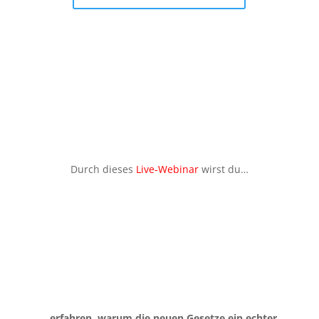
Durch dieses
Live-Webinar
wirst du…
…erfahren, warum die neuen Gesetze ein echter